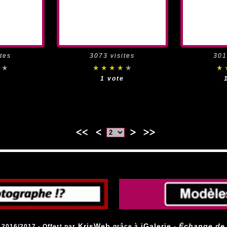
tes
3073 visites
301
e
1 vote
<<
<
>
>>
KrisWeb
iGalerie
Échange de
016/2017 - Offert par
grâce à
-