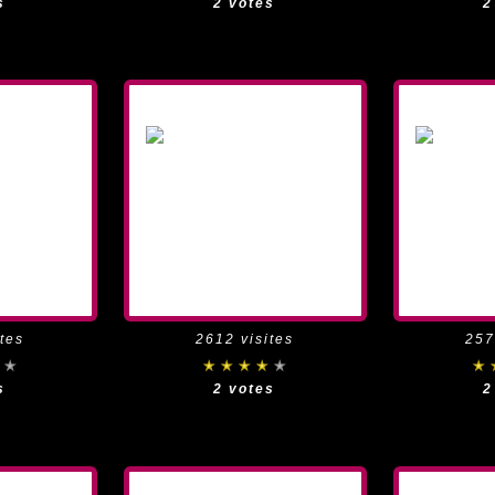
s
2 votes
2
tes
2612 visites
257
s
2 votes
2