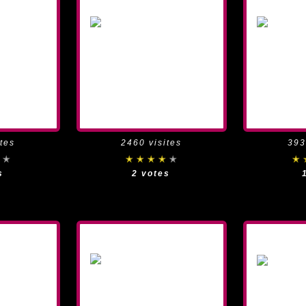
tes
2460 visites
393
s
2 votes