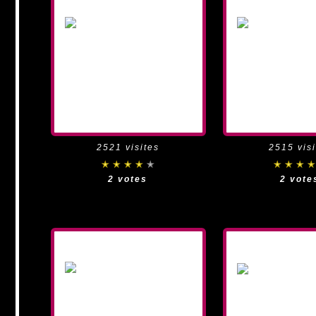
2521 visites
2515 visi
2 votes
2 vote