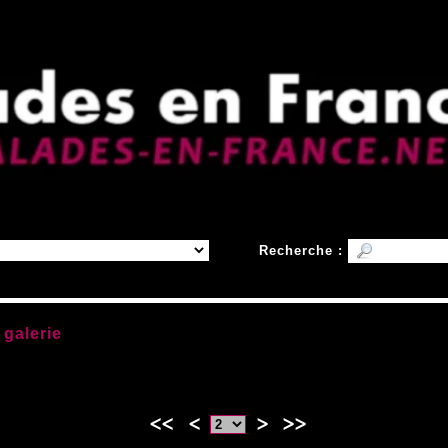
Recherche :
 galerie
<<
<
>
>>