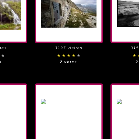
tes
3197 visites
315
s
2 votes
2