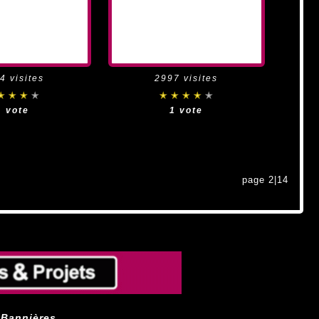
4 visites
2997 visites
1 vote
1 vote
page 2|14
 Bannières