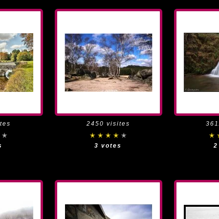
tes
2450 visites
361
s
3 votes
2