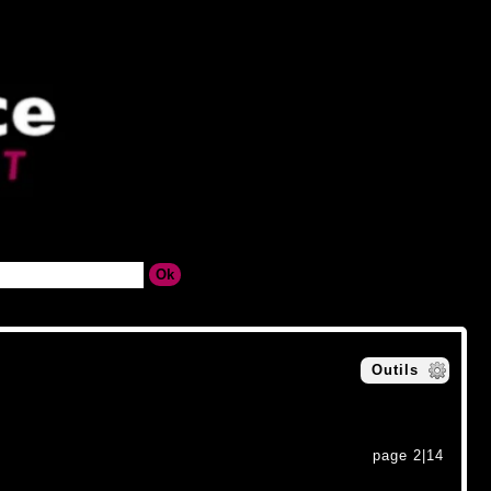
Outils
page 2|14