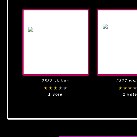
2882 visites
2877 visi
1 vote
1 vot