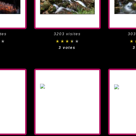
tes
3203 visites
303
e
3 votes
3