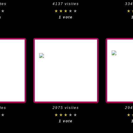
tes
4137 visites
334
s
1 vote
tes
2975 visites
294
e
1 vote