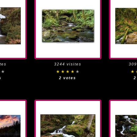
tes
3244 visites
309
s
2 votes
2