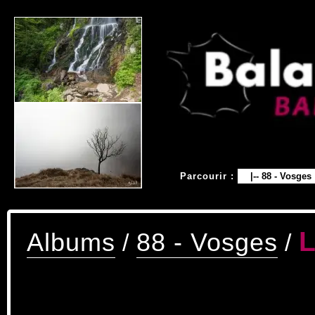
Parcourir :
L
Albums
88 - Vosges
/
/