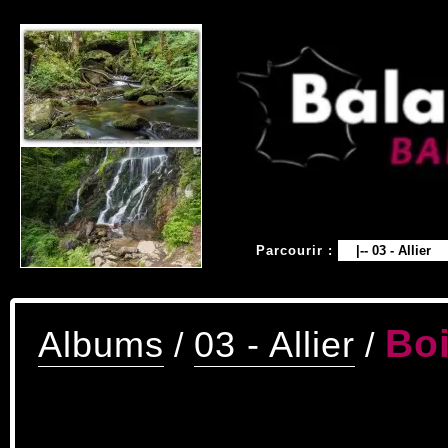
Parcourir :
Boi
Albums
03 - Allier
/
/