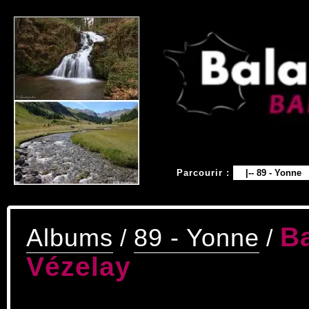
Parcourir :
Ba
Albums
89 - Yonne
/
/
Vézelay