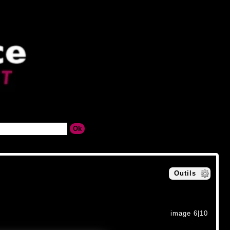
Outils
image 6|10