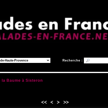
Recherche :
 la Baume à Sisteron
<<
<
>
>>