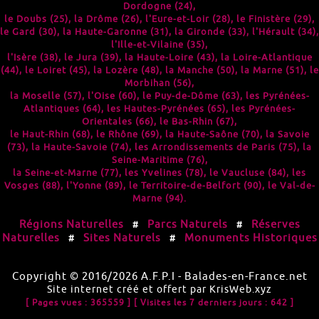
Dordogne (24)
,
le
Doubs (25)
, la
Drôme (26)
, l'
Eure-et-Loir (28)
, le
Finistère (29)
,
le
Gard (30)
, la
Haute-Garonne (31)
, la
Gironde (33)
, l'
Hérault (34)
,
l'
Ille-et-Vilaine (35)
,
l'
Isère (38)
, le
Jura (39)
, la
Haute-Loire (43)
, la
Loire-Atlantique
(44)
, le
Loiret (45)
, la
Lozère (48)
, la
Manche (50)
, la
Marne (51)
, le
Morbihan (56)
,
la
Moselle (57)
, l'
Oise (60)
, le
Puy-de-Dôme (63)
, les
Pyrénées-
Atlantiques (64)
, les
Hautes-Pyrénées (65)
, les
Pyrénées-
Orientales (66)
, le
Bas-Rhin (67)
,
le
Haut-Rhin (68)
, le
Rhône (69)
, la
Haute-Saône (70)
, la
Savoie
(73)
, la
Haute-Savoie (74)
, les
Arrondissements de Paris (75)
, la
Seine-Maritime (76)
,
la
Seine-et-Marne (77)
, les
Yvelines (78)
, le
Vaucluse (84)
, les
Vosges (88)
, l'
Yonne (89)
, le
Territoire-de-Belfort (90)
, le
Val-de-
Marne (94)
.
Régions Naturelles
Parcs Naturels
Réserves
#
#
Naturelles
Sites Naturels
Monuments Historiques
#
#
Copyright © 2016/2026
A.F.P.I
-
Balades-en-France.net
Site internet créé et offert par
KrisWeb.xyz
[ Pages vues : 365559 ]
[ Visites les 7 derniers jours : 642 ]