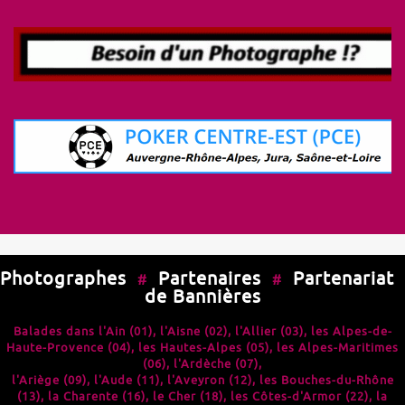
Photographes
Partenaires
Partenariat
#
#
de Bannières
Balades dans l'
Ain (01)
, l'
Aisne (02)
, l'
Allier (03)
, les
Alpes-de-
Haute-Provence (04)
, les
Hautes-Alpes (05)
, les
Alpes-Maritimes
(06)
, l'
Ardèche (07)
,
l'
Ariège (09)
, l'
Aude (11)
, l'
Aveyron (12)
, les
Bouches-du-Rhône
(13)
, la
Charente (16)
, le
Cher (18)
, les
Côtes-d'Armor (22)
, la