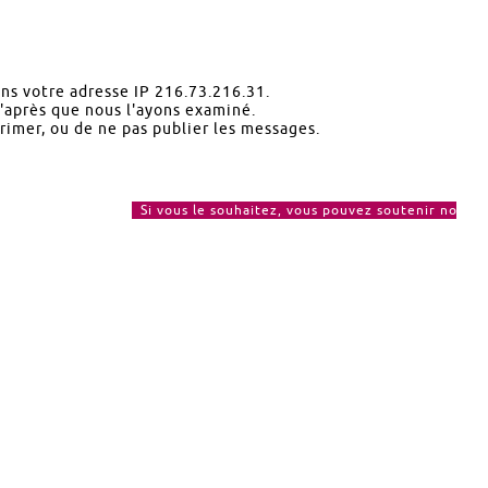
ns votre adresse IP 216.73.216.31.
u'après que nous l'ayons examiné.
rimer, ou de ne pas publier les messages.
Si vous le souhaitez, vous pouvez soutenir notre As