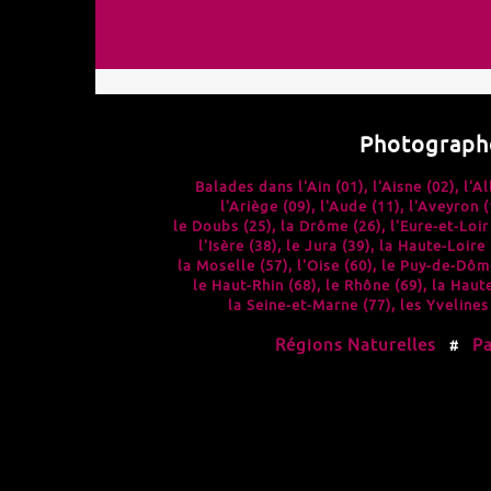
Photograph
Balades dans l'
Ain (01)
, l'
Aisne (02)
, l'
Al
l'
Ariège (09)
, l'
Aude (11)
, l'
Aveyron (
le
Doubs (25)
, la
Drôme (26)
, l'
Eure-et-Loir
l'
Isère (38)
, le
Jura (39)
, la
Haute-Loire 
la
Moselle (57)
, l'
Oise (60)
, le
Puy-de-Dôme
le
Haut-Rhin (68)
, le
Rhône (69)
, la
Haute
la
Seine-et-Marne (77)
, les
Yvelines
Régions Naturelles
Pa
#