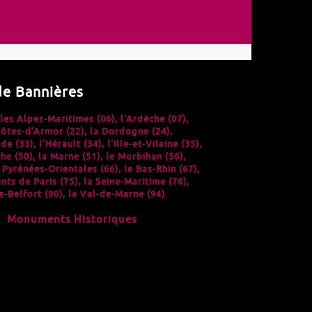
de Bannières
 les
Alpes-Maritimes (06)
, l'
Ardèche (07)
,
ôtes-d'Armor (22)
, la
Dordogne (24)
,
de (33)
, l'
Hérault (34)
, l'
Ille-et-Vilaine (35)
,
he (50)
, la
Marne (51)
, le
Morbihan (56)
,
s
Pyrénées-Orientales (66)
, le
Bas-Rhin (67)
,
ts de Paris (75)
, la
Seine-Maritime (76)
,
e-Belfort (90)
, le
Val-de-Marne (94)
.
Monuments Historiques
#