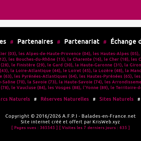
es
Partenaires
Partenariat
Échange 
#
#
#
lier (03)
, les
Alpes-de-Haute-Provence (04)
, les
Hautes-Alpes (05)
,
12)
, les
Bouches-du-Rhône (13)
, la
Charente (16)
, le
Cher (18)
, les
C
 (28)
, le
Finistère (29)
, le
Gard (30)
, la
Haute-Garonne (31)
, la
Giron
(43)
, la
Loire-Atlantique (44)
, le
Loiret (45)
, la
Lozère (48)
, la
Manc
 (63)
, les
Pyrénées-Atlantiques (64)
, les
Hautes-Pyrénées (65)
, le
-Saône (70)
, la
Savoie (73)
, la
Haute-Savoie (74)
, les
Arrondissemen
 (78)
, le
Vaucluse (84)
, les
Vosges (88)
, l'
Yonne (89)
, le
Territoire-d
rcs Naturels
Réserves Naturelles
Sites Naturels
#
#
Copyright © 2016/2026
A.F.P.I
-
Balades-en-France.net
Site internet créé et offert par
KrisWeb.xyz
[ Pages vues : 365545 ]
[ Visites les 7 derniers jours : 635 ]