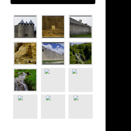
sociation avec 1€ symbolique ou plus :
Leetchi
Tipeee
Optelo