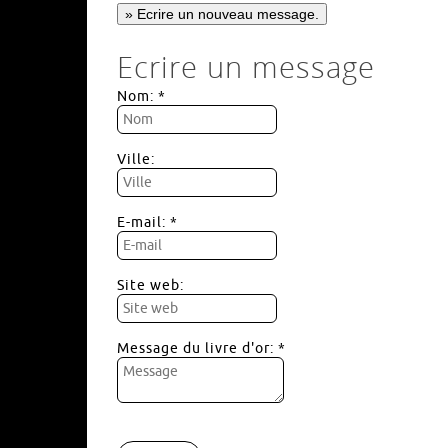
Ecrire un message
Nom: *
Ville:
E-mail: *
Site web:
Message du livre d'or: *