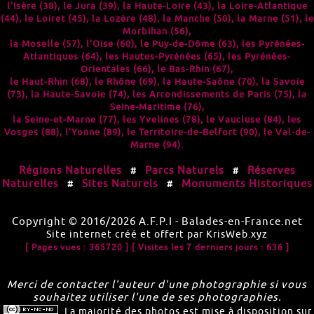
l'
Isère (38)
, le
Jura (39)
, la
Haute-Loire (43)
, la
Loire-Atlantique
(44)
, le
Loiret (45)
, la
Lozère (48)
, la
Manche (50)
, la
Marne (51)
, le
Morbihan (56)
,
la
Moselle (57)
, l'
Oise (60)
, le
Puy-de-Dôme (63)
, les
Pyrénées-
Atlantiques (64)
, les
Hautes-Pyrénées (65)
, les
Pyrénées-
Orientales (66)
, le
Bas-Rhin (67)
,
le
Haut-Rhin (68)
, le
Rhône (69)
, la
Haute-Saône (70)
, la
Savoie
(73)
, la
Haute-Savoie (74)
, les
Arrondissements de Paris (75)
, la
Seine-Maritime (76)
,
la
Seine-et-Marne (77)
, les
Yvelines (78)
, le
Vaucluse (84)
, les
Vosges (88)
, l'
Yonne (89)
, le
Territoire-de-Belfort (90)
, le
Val-de-
Marne (94)
.
Régions Naturelles
Parcs Naturels
Réserves
#
#
Naturelles
Sites Naturels
Monuments Historiques
#
#
Copyright © 2016/2026
A.F.P.I
-
Balades-en-France.net
Site internet créé et offert par
KrisWeb.xyz
[ Pages vues : 365720 ]
[ Visites les 7 derniers jours : 636 ]
Merci de contacter l'auteur d'une photographie si vous
souhaitez utiliser l'une de ses photographies.
La majorité des photos est mise à disposition sur