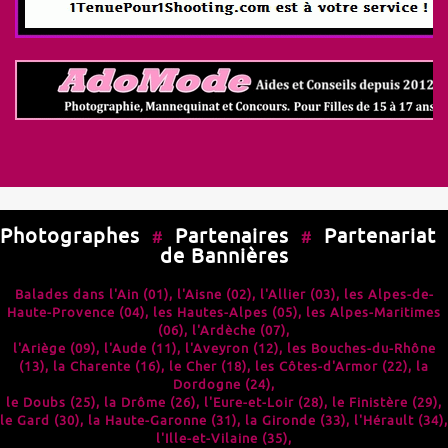
Photographes
Partenaires
Partenariat
#
#
de Bannières
Balades dans l'
Ain (01)
, l'
Aisne (02)
, l'
Allier (03)
, les
Alpes-de-
Haute-Provence (04)
, les
Hautes-Alpes (05)
, les
Alpes-Maritimes
(06)
, l'
Ardèche (07)
,
l'
Ariège (09)
, l'
Aude (11)
, l'
Aveyron (12)
, les
Bouches-du-Rhône
(13)
, la
Charente (16)
, le
Cher (18)
, les
Côtes-d'Armor (22)
, la
Dordogne (24)
,
le
Doubs (25)
, la
Drôme (26)
, l'
Eure-et-Loir (28)
, le
Finistère (29)
,
le
Gard (30)
, la
Haute-Garonne (31)
, la
Gironde (33)
, l'
Hérault (34)
,
l'
Ille-et-Vilaine (35)
,