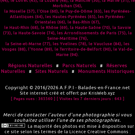
(44)
, le
Loiret (45)
, la
Lozère (48)
, la
Manche (50)
, la
Marne (51)
, le
Morbihan (56)
,
la
Moselle (57)
, l'
Oise (60)
, le
Puy-de-Dôme (63)
, les
Pyrénées-
Atlantiques (64)
, les
Hautes-Pyrénées (65)
, les
Pyrénées-
Orientales (66)
, le
Bas-Rhin (67)
,
le
Haut-Rhin (68)
, le
Rhône (69)
, la
Haute-Saône (70)
, la
Savoie
(73)
, la
Haute-Savoie (74)
, les
Arrondissements de Paris (75)
, la
Seine-Maritime (76)
,
la
Seine-et-Marne (77)
, les
Yvelines (78)
, le
Vaucluse (84)
, les
Vosges (88)
, l'
Yonne (89)
, le
Territoire-de-Belfort (90)
, le
Val-de-
Marne (94)
.
Régions Naturelles
Parcs Naturels
Réserves
#
#
Naturelles
Sites Naturels
Monuments Historiques
#
#
Copyright © 2016/2026
A.F.P.I
-
Balades-en-France.net
Site internet créé et offert par
KrisWeb.xyz
[ Pages vues : 365560 ]
[ Visites les 7 derniers jours : 643 ]
Merci de contacter l'auteur d'une photographie si vous
souhaitez utiliser l'une de ses photographies.
La majorité des photos est mise à disposition sur
ce site selon les termes de la
Licence Creative Commons :