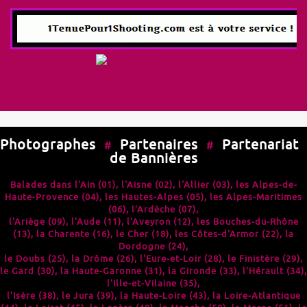
Photographes
Partenaires
Partenariat
#
#
de Bannières
Balades dans l'
Ain (01)
, l'
Aisne (02)
, l'
Allier (03)
, les
Alpes-de-
Haute-Provence (04)
, les
Hautes-Alpes (05)
, les
Alpes-Maritimes
(06)
, l'
Ardèche (07)
,
l'
Ariège (09)
, l'
Aude (11)
, l'
Aveyron (12)
, les
Bouches-du-Rhône
(13)
, la
Charente (16)
, le
Cher (18)
, les
Côtes-d'Armor (22)
, la
Dordogne (24)
,
le
Doubs (25)
, la
Drôme (26)
, l'
Eure-et-Loir (28)
, le
Finistère (29)
,
le
Gard (30)
, la
Haute-Garonne (31)
, la
Gironde (33)
, l'
Hérault (34)
,
l'
Ille-et-Vilaine (35)
,
l'
Isère (38)
, le
Jura (39)
, la
Haute-Loire (43)
, la
Loire-Atlantique