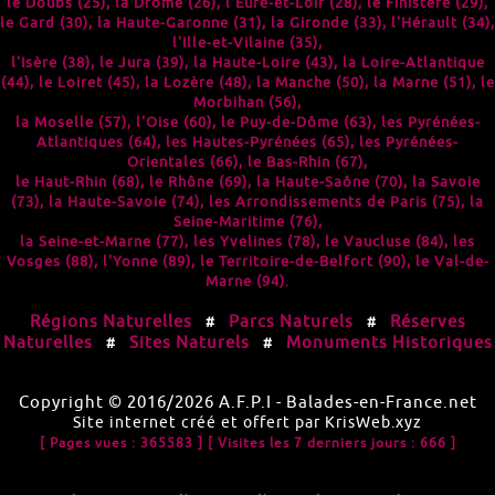
le
Doubs (25)
, la
Drôme (26)
, l'
Eure-et-Loir (28)
, le
Finistère (29)
,
le
Gard (30)
, la
Haute-Garonne (31)
, la
Gironde (33)
, l'
Hérault (34)
,
l'
Ille-et-Vilaine (35)
,
l'
Isère (38)
, le
Jura (39)
, la
Haute-Loire (43)
, la
Loire-Atlantique
(44)
, le
Loiret (45)
, la
Lozère (48)
, la
Manche (50)
, la
Marne (51)
, le
Morbihan (56)
,
la
Moselle (57)
, l'
Oise (60)
, le
Puy-de-Dôme (63)
, les
Pyrénées-
Atlantiques (64)
, les
Hautes-Pyrénées (65)
, les
Pyrénées-
Orientales (66)
, le
Bas-Rhin (67)
,
le
Haut-Rhin (68)
, le
Rhône (69)
, la
Haute-Saône (70)
, la
Savoie
(73)
, la
Haute-Savoie (74)
, les
Arrondissements de Paris (75)
, la
Seine-Maritime (76)
,
la
Seine-et-Marne (77)
, les
Yvelines (78)
, le
Vaucluse (84)
, les
Vosges (88)
, l'
Yonne (89)
, le
Territoire-de-Belfort (90)
, le
Val-de-
Marne (94)
.
Régions Naturelles
Parcs Naturels
Réserves
#
#
Naturelles
Sites Naturels
Monuments Historiques
#
#
Copyright © 2016/2026
A.F.P.I
-
Balades-en-France.net
Site internet créé et offert par
KrisWeb.xyz
[ Pages vues : 365583 ]
[ Visites les 7 derniers jours : 666 ]