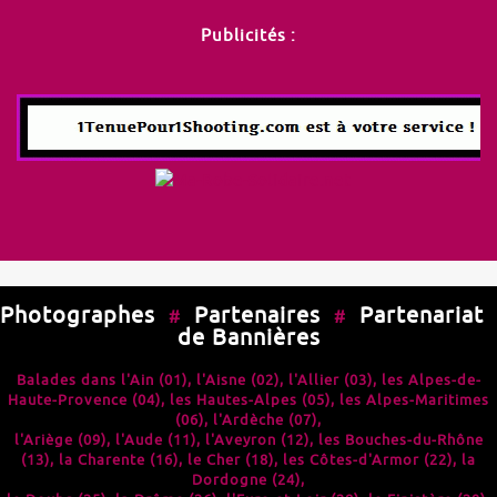
Publicités :
Photographes
Partenaires
Partenariat
#
#
de Bannières
Balades dans l'
Ain (01)
, l'
Aisne (02)
, l'
Allier (03)
, les
Alpes-de-
Haute-Provence (04)
, les
Hautes-Alpes (05)
, les
Alpes-Maritimes
(06)
, l'
Ardèche (07)
,
l'
Ariège (09)
, l'
Aude (11)
, l'
Aveyron (12)
, les
Bouches-du-Rhône
(13)
, la
Charente (16)
, le
Cher (18)
, les
Côtes-d'Armor (22)
, la
Dordogne (24)
,