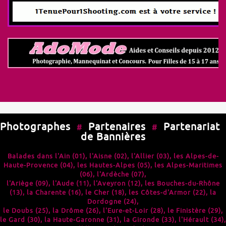
Photographes
Partenaires
Partenariat
#
#
de Bannières
Balades dans l'
Ain (01)
, l'
Aisne (02)
, l'
Allier (03)
, les
Alpes-de-
Haute-Provence (04)
, les
Hautes-Alpes (05)
, les
Alpes-Maritimes
(06)
, l'
Ardèche (07)
,
l'
Ariège (09)
, l'
Aude (11)
, l'
Aveyron (12)
, les
Bouches-du-Rhône
(13)
, la
Charente (16)
, le
Cher (18)
, les
Côtes-d'Armor (22)
, la
Dordogne (24)
,
le
Doubs (25)
, la
Drôme (26)
, l'
Eure-et-Loir (28)
, le
Finistère (29)
,
le
Gard (30)
, la
Haute-Garonne (31)
, la
Gironde (33)
, l'
Hérault (34)
,