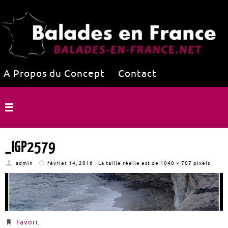
A Propos du Concept
Contact
_IGP2579
admin
février 14, 2016
La taille réelle est de
1040 × 707
pixels
Favori
.