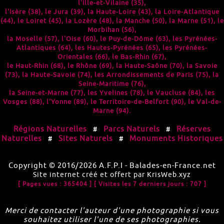
l'
Ille-et-Vilaine (35)
,
l'
Isère (38)
, le
Jura (39)
, la
Haute-Loire (43)
, la
Loire-Atlantique
(44)
, le
Loiret (45)
, la
Lozère (48)
, la
Manche (50)
, la
Marne (51)
, le
Morbihan (56)
,
la
Moselle (57)
, l'
Oise (60)
, le
Puy-de-Dôme (63)
, les
Pyrénées-
Atlantiques (64)
, les
Hautes-Pyrénées (65)
, les
Pyrénées-
Orientales (66)
, le
Bas-Rhin (67)
,
le
Haut-Rhin (68)
, le
Rhône (69)
, la
Haute-Saône (70)
, la
Savoie
(73)
, la
Haute-Savoie (74)
, les
Arrondissements de Paris (75)
, la
Seine-Maritime (76)
,
la
Seine-et-Marne (77)
, les
Yvelines (78)
, le
Vaucluse (84)
, les
Vosges (88)
, l'
Yonne (89)
, le
Territoire-de-Belfort (90)
, le
Val-de-
Marne (94)
.
Régions Naturelles
Parcs Naturels
Réserves
#
#
Naturelles
Sites Naturels
Monuments Historiques
#
#
Copyright © 2016/2026
A.F.P.I
-
Balades-en-France.net
Site internet créé et offert par
KrisWeb.xyz
[ Pages vues : 365404 ]
[ Visites les 7 derniers jours : 707 ]
Merci de contacter l'auteur d'une photographie si vous
souhaitez utiliser l'une de ses photographies.