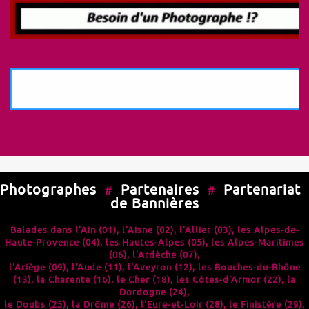
Photographes
Partenaires
Partenariat
#
#
de Bannières
Balades dans l'
Ain (01)
, l'
Aisne (02)
, l'
Allier (03)
, les
Alpes-de-
Haute-Provence (04)
, les
Hautes-Alpes (05)
, les
Alpes-Maritimes
(06)
, l'
Ardèche (07)
,
l'
Ariège (09)
, l'
Aude (11)
, l'
Aveyron (12)
, les
Bouches-du-Rhône
(13)
, la
Charente (16)
, le
Cher (18)
, les
Côtes-d'Armor (22)
, la
Dordogne (24)
,
le
Doubs (25)
, la
Drôme (26)
, l'
Eure-et-Loir (28)
, le
Finistère (29)
,