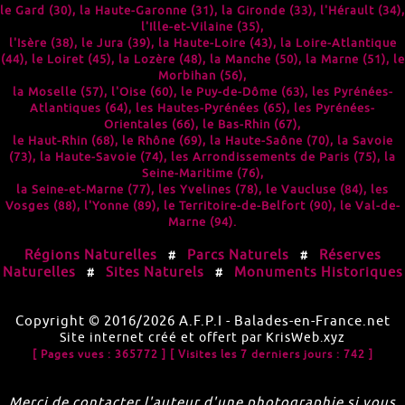
le
Gard (30)
, la
Haute-Garonne (31)
, la
Gironde (33)
, l'
Hérault (34)
,
l'
Ille-et-Vilaine (35)
,
l'
Isère (38)
, le
Jura (39)
, la
Haute-Loire (43)
, la
Loire-Atlantique
(44)
, le
Loiret (45)
, la
Lozère (48)
, la
Manche (50)
, la
Marne (51)
, le
Morbihan (56)
,
la
Moselle (57)
, l'
Oise (60)
, le
Puy-de-Dôme (63)
, les
Pyrénées-
Atlantiques (64)
, les
Hautes-Pyrénées (65)
, les
Pyrénées-
Orientales (66)
, le
Bas-Rhin (67)
,
le
Haut-Rhin (68)
, le
Rhône (69)
, la
Haute-Saône (70)
, la
Savoie
(73)
, la
Haute-Savoie (74)
, les
Arrondissements de Paris (75)
, la
Seine-Maritime (76)
,
la
Seine-et-Marne (77)
, les
Yvelines (78)
, le
Vaucluse (84)
, les
Vosges (88)
, l'
Yonne (89)
, le
Territoire-de-Belfort (90)
, le
Val-de-
Marne (94)
.
Régions Naturelles
Parcs Naturels
Réserves
#
#
Naturelles
Sites Naturels
Monuments Historiques
#
#
Copyright © 2016/2026
A.F.P.I
-
Balades-en-France.net
Site internet créé et offert par
KrisWeb.xyz
[ Pages vues : 365772 ]
[ Visites les 7 derniers jours : 742 ]
Merci de contacter l'auteur d'une photographie si vous