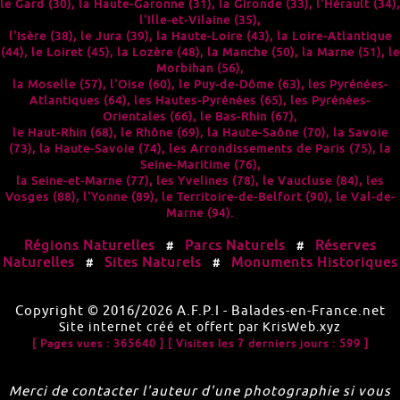
le
Gard (30)
, la
Haute-Garonne (31)
, la
Gironde (33)
, l'
Hérault (34)
,
l'
Ille-et-Vilaine (35)
,
l'
Isère (38)
, le
Jura (39)
, la
Haute-Loire (43)
, la
Loire-Atlantique
(44)
, le
Loiret (45)
, la
Lozère (48)
, la
Manche (50)
, la
Marne (51)
, le
Morbihan (56)
,
la
Moselle (57)
, l'
Oise (60)
, le
Puy-de-Dôme (63)
, les
Pyrénées-
Atlantiques (64)
, les
Hautes-Pyrénées (65)
, les
Pyrénées-
Orientales (66)
, le
Bas-Rhin (67)
,
le
Haut-Rhin (68)
, le
Rhône (69)
, la
Haute-Saône (70)
, la
Savoie
(73)
, la
Haute-Savoie (74)
, les
Arrondissements de Paris (75)
, la
Seine-Maritime (76)
,
la
Seine-et-Marne (77)
, les
Yvelines (78)
, le
Vaucluse (84)
, les
Vosges (88)
, l'
Yonne (89)
, le
Territoire-de-Belfort (90)
, le
Val-de-
Marne (94)
.
Régions Naturelles
Parcs Naturels
Réserves
#
#
Naturelles
Sites Naturels
Monuments Historiques
#
#
Copyright © 2016/2026
A.F.P.I
-
Balades-en-France.net
Site internet créé et offert par
KrisWeb.xyz
[ Pages vues : 365640 ]
[ Visites les 7 derniers jours : 599 ]
Merci de contacter l'auteur d'une photographie si vous