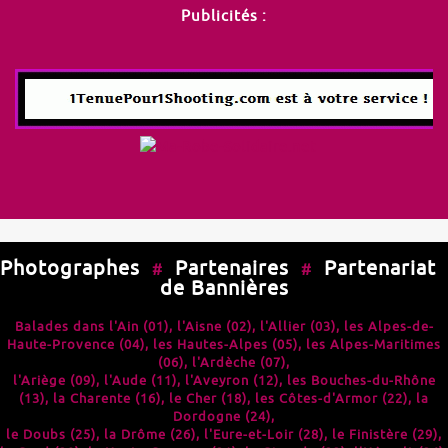
Publicités :
Photographes
Partenaires
Partenariat
#
#
de Bannières
Balades dans l'
Ain (01)
, l'
Aisne (02)
, l'
Allier (03)
, les
Alpes-de-
Haute-Provence (04)
, les
Hautes-Alpes (05)
, les
Alpes-Maritimes
(06)
, l'
Ardèche (07)
,
l'
Ariège (09)
, l'
Aude (11)
, l'
Aveyron (12)
, les
Bouches-du-Rhône
(13)
, la
Charente (16)
, le
Cher (18)
, les
Côtes-d'Armor (22)
, la
Dordogne (24)
,
le
Doubs (25)
, la
Drôme (26)
, l'
Eure-et-Loir (28)
, le
Finistère (29)
,